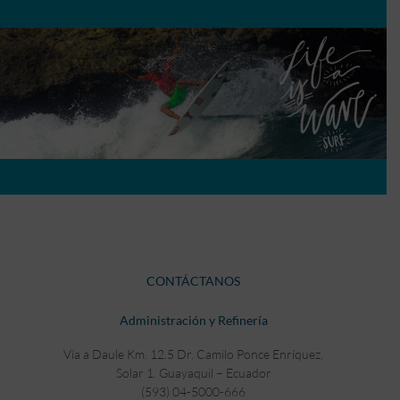
CONTÁCTANOS
Administración y Refinería
Vía a Daule Km. 12.5 Dr. Camilo Ponce Enríquez,
Solar 1. Guayaquil – Ecuador
(593) 04-5000-666